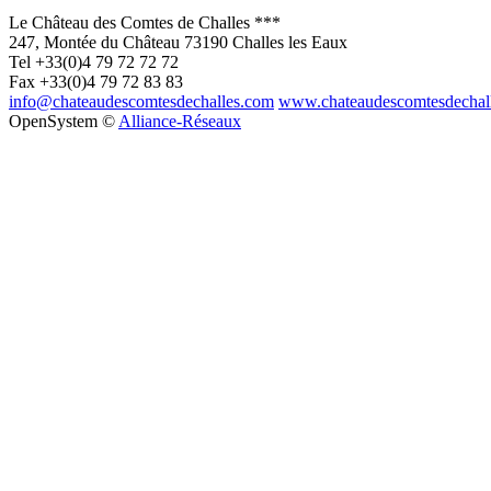
Le Château des Comtes de Challes ***
247, Montée du Château
73190
Challes les Eaux
Tel
+33(0)4 79 72 72 72
Fax
+33(0)4 79 72 83 83
info@chateaudescomtesdechalles.com
www.chateaudescomtesdechal
OpenSystem ©
Alliance-Réseaux